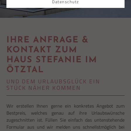
Datenschutz
IHRE ANFRAGE &
KONTAKT ZUM
HAUS STEFANIE IM
ÖTZTAL
UND DEM URLAUBSGLÜCK EIN
STÜCK NÄHER KOMMEN
Wir erstellen Ihnen gerne ein konkretes Angebot zum
Bestpreis, welches genau auf ihre Urlaubswünsche
zugeschnitten ist. Füllen Sie einfach das untenstehende
Formular aus und wir melden uns schnellstmöglich bei