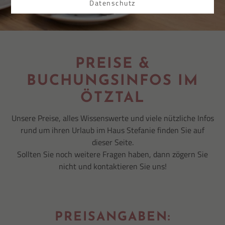
Datenschutz
PREISE &
BUCHUNGSINFOS IM
ÖTZTAL
Unsere Preise, alles Wissenswerte und viele nützliche Infos
rund um ihren Urlaub im Haus Stefanie finden Sie auf
dieser Seite.
Sollten Sie noch weitere Fragen haben, dann zögern Sie
nicht und kontaktieren Sie uns!
PREISANGABEN: