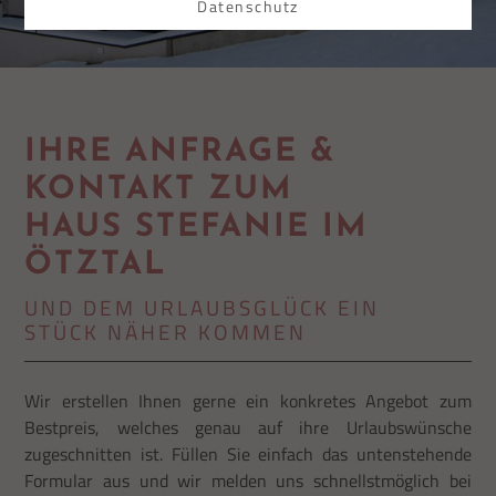
Datenschutz
IHRE ANFRAGE &
KONTAKT ZUM
HAUS STEFANIE IM
ÖTZTAL
UND DEM URLAUBSGLÜCK EIN
STÜCK NÄHER KOMMEN
Wir erstellen Ihnen gerne ein konkretes Angebot zum
Bestpreis, welches genau auf ihre Urlaubswünsche
zugeschnitten ist. Füllen Sie einfach das untenstehende
Formular aus und wir melden uns schnellstmöglich bei