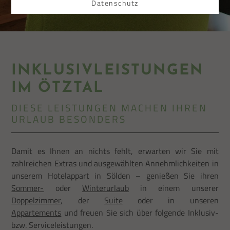
Datenschutz
INKLUSIVLEISTUNGEN
IM ÖTZTAL
DIESE LEISTUNGEN MACHEN IHREN
URLAUB BESONDERS
Damit es Ihnen an nichts fehlt, erwarten wir Sie mit
zahlreichen Extras und ausgewählten Annehmlichkeiten in
unserem Hotelappart in Sölden – genießen Sie ihren
Sommer-
oder
Winterurlaub
in einem unserer
Doppelzimmer
, der
Suite
oder in unseren
Appartements
und freuen Sie sich über folgende Inklusiv-
bzw. Serviceleistungen.